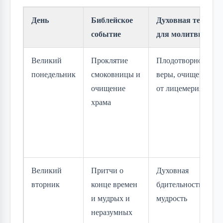
День
Библейское
Духовная тема
событие
для молитвы
Великий
Проклятие
Плодотворность
понедельник
смоковницы и
веры, очищение
очищение
от лицемерия
храма
Великий
Притчи о
Духовная
вторник
конце времен
бдительность и
и мудрых и
мудрость
неразумных