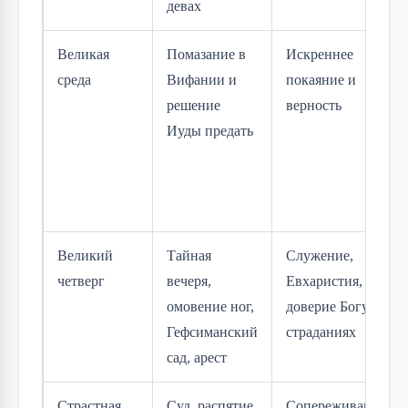
девах
Великая
Помазание в
Искреннее
среда
Вифании и
покаяние и
решение
верность
Иуды предать
Великий
Тайная
Служение,
четверг
вечеря,
Евхаристия,
омовение ног,
доверие Богу в
Гефсиманский
страданиях
сад, арест
Страстная
Суд, распятие,
Сопереживание,