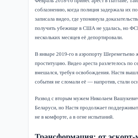
Февраль 2018-го принес арест в Паттайе, Та
соблазнению, когда полиция задержала их по
записала видео, где упомянула доказательст
получить убежище в США не удалась, но ФСБ
нескольких месяцев её депортировали.
В январе 2019-го в аэропорту Шереметьево 
проституцию. Видео ареста разлетелось по с
вмешался, требуя освобождения. Настя вышла
события не сломали её — напротив, стали осн
Развод с вторым мужем Николаем Вашукевиче
Беларуси, но Настя продолжает поддерживать
не в комфорте, а в огне испытаний.
Трансформация: от эскорт-