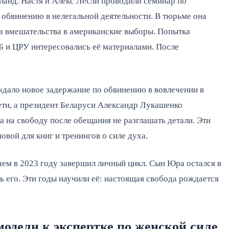
иланд. Настя и Алекс Лесли проводили семинар по
 обвинению в нелегальной деятельности. В тюрьме она
ва вмешательства в американские выборы. Попытка
 и ЦРУ интересовались её материалами. После
ждало новое задержание по обвинению в вовлечении в
ети, а президент Беларуси Александр Лукашенко
 на свободу после обещания не разглашать детали. Эти
овой для книг и тренингов о силе духа.
м в 2023 году завершил личный цикл. Сын Юра остался в
 его. Эти годы научили её: настоящая свобода рождается
модели к экспертке по женской силе