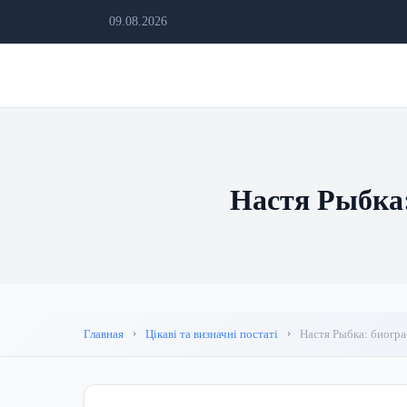
09.08.2026
Настя Рыбка:
Главная
Цікаві та визначні постаті
Настя Рыбка: биогра