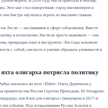
удовлетворять. В 2016 году Настя приехала в Москву,
ужу. Этот шаг стал поворотным: город миллионеров и
де она быстро научилась играть по высоким ставкам.
ксом Лесли — наставником в сфере соблазнения. Вместе
рактику и психологию. Настя не просто выживала — она
оны, превращая опыт в инструмент. Эти годы заложили
ность с собой, смелость и умение обращать уязвимости в
 яхта олигарха потрясла политику
Рыбка оказалась на яхте «Elden» Олега Дерипаски у
вы правительства России Сергеем Приходько. Её Instagram-
лиардера, или Клон для олигарха» (выпущена в 2017-м
 эти события. Под псевдонимами Руслан Золотов и