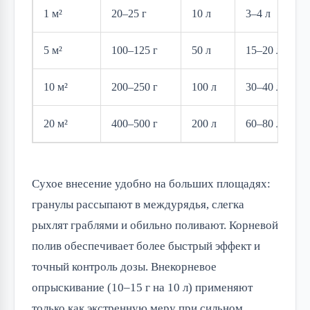
1 м²
20–25 г
10 л
3–4 л
5 м²
100–125 г
50 л
15–20 л
10 м²
200–250 г
100 л
30–40 л
20 м²
400–500 г
200 л
60–80 л
Сухое внесение удобно на больших площадях:
гранулы рассыпают в междурядья, слегка
рыхлят граблями и обильно поливают. Корневой
полив обеспечивает более быстрый эффект и
точный контроль дозы. Внекорневое
опрыскивание (10–15 г на 10 л) применяют
только как экстренную меру при сильном