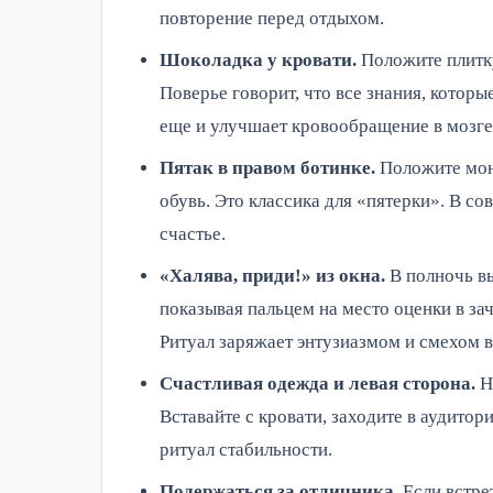
повторение перед отдыхом.
Шоколадка у кровати.
Положите плитку
Поверье говорит, что все знания, которы
еще и улучшает кровообращение в мозге.
Пятак в правом ботинке.
Положите мон
обувь. Это классика для «пятерки». В с
счастье.
«Халява, приди!» из окна.
В полночь вы
показывая пальцем на место оценки в за
Ритуал заряжает энтузиазмом и смехом 
Счастливая одежда и левая сторона.
На
Вставайте с кровати, заходите в аудитор
ритуал стабильности.
Подержаться за отличника.
Если встрет