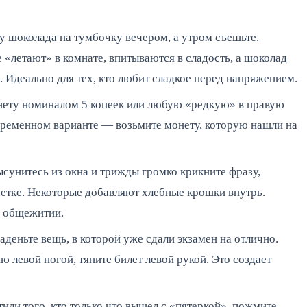
 шоколада на тумбочку вечером, а утром съешьте.
е «летают» в комнате, впитываются в сладость, а шоколад
 Идеально для тех, кто любит сладкое перед напряжением.
ету номиналом 5 копеек или любую «редкую» в правую
овременном варианте — возьмите монету, которую нашли на
сунитесь из окна и трижды громко крикните фразу,
четке. Некоторые добавляют хлебные крошки внутрь.
в общежитии.
деньте вещь, в которой уже сдали экзамен на отлично.
ию левой ногой, тяните билет левой рукой. Это создает
или того, кто только что вышел с «пятеркой», пожмите