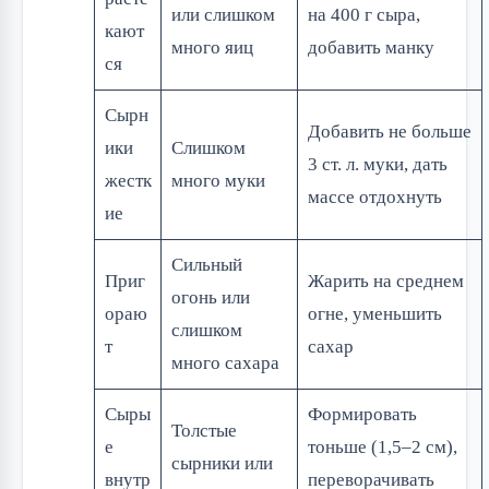
или слишком
на 400 г сыра,
кают
много яиц
добавить манку
ся
Сырн
Добавить не больше
ики
Слишком
3 ст. л. муки, дать
жестк
много муки
массе отдохнуть
ие
Сильный
Приг
Жарить на среднем
огонь или
ораю
огне, уменьшить
слишком
т
сахар
много сахара
Сыры
Формировать
Толстые
е
тоньше (1,5–2 см),
сырники или
внутр
переворачивать