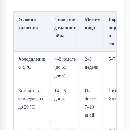
Условия
Немытые
Мытье
Варёные
хранения
домашние
яйца
вкрутую
яйца
в
скорлупе
Холодильник
4–8 недель
2–3
5–7 дней
0–5 °C
(до 60
недели
дней)
Комнатная
14–25
Не
Не более
температура
дней
более
2 часов
до 20 °C
7–10
дней