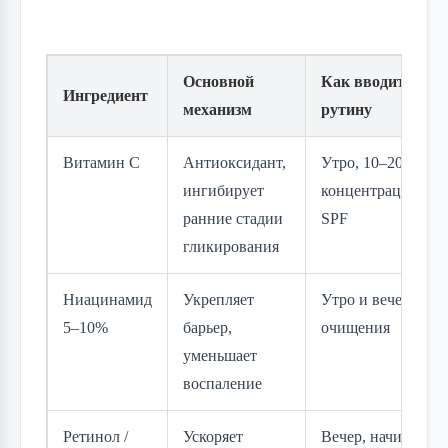
Основной
Как вводить в
Ингредиент
механизм
рутину
Витамин C
Антиоксидант,
Утро, 10–20%
ингибирует
концентрация, по
ранние стадии
SPF
гликирования
Ниацинамид
Укрепляет
Утро и вечер, пос
5–10%
барьер,
очищения
уменьшает
воспаление
Ретинол /
Ускоряет
Вечер, начинать с