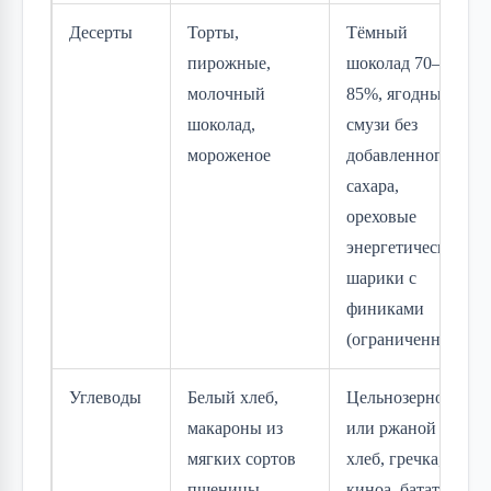
Десерты
Торты,
Тёмный
пирожные,
шоколад 70–
молочный
85%, ягодные
шоколад,
смузи без
мороженое
добавленного
сахара,
ореховые
энергетические
шарики с
финиками
(ограниченно)
Углеводы
Белый хлеб,
Цельнозерновой
макароны из
или ржаной
мягких сортов
хлеб, гречка,
пшеницы,
киноа, батат