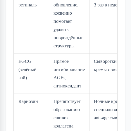
ретиналь
обновление,
3 раз в неделю
косвенно
помогает
удалять
повреждённые
структуры
EGCG
Прямое
Сыворотки или
(зелёный
ингибирование
кремы с экстракт
чай)
AGEs,
антиоксидант
Карнозин
Препятствует
Ночные кремы ил
образованию
специализирован
сшивок
anti-age сыворотк
коллагена