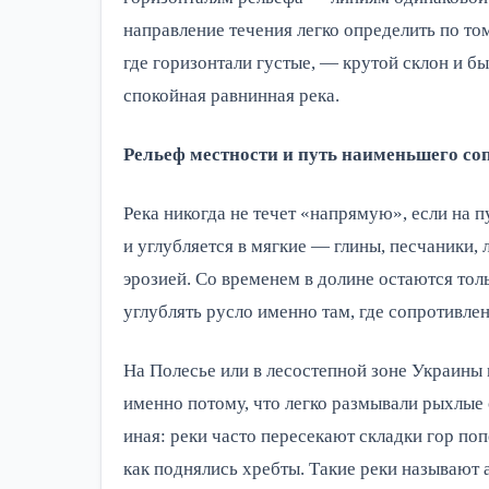
направление течения легко определить по то
где горизонтали густые, — крутой склон и бы
спокойная равнинная река.
Рельеф местности и путь наименьшего со
Река никогда не течет «напрямую», если на 
и углубляется в мягкие — глины, песчаники
эрозией. Со временем в долине остаются тол
углублять русло именно там, где сопротивле
На Полесье или в лесостепной зоне Украины
именно потому, что легко размывали рыхлые
иная: реки часто пересекают складки гор по
как поднялись хребты. Такие реки называю