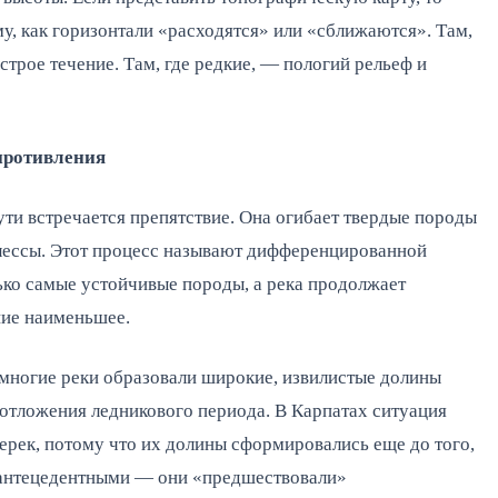
му, как горизонтали «расходятся» или «сближаются». Там,
строе течение. Там, где редкие, — пологий рельеф и
противления
пути встречается препятствие. Она огибает твердые породы
, лессы. Этот процесс называют дифференцированной
ько самые устойчивые породы, а река продолжает
ние наименьшее.
 многие реки образовали широкие, извилистые долины
 отложения ледникового периода. В Карпатах ситуация
перек, потому что их долины сформировались еще до того,
т антецедентными — они «предшествовали»