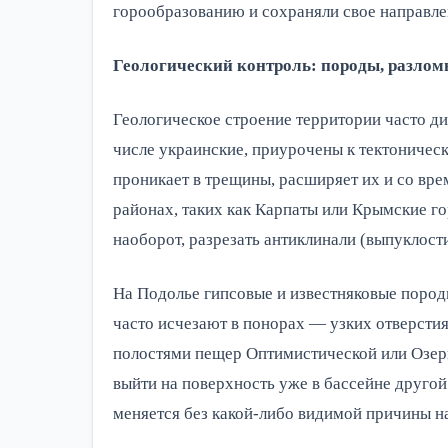
горообразованию и сохраняли свое направле
Геологический контроль: породы, разлом
Геологическое строение территории часто дик
числе украинские, приурочены к тектониче
проникает в трещины, расширяет их и со вр
районах, таких как Карпаты или Крымские го
наоборот, разрезать антиклинали (выпуклости
На Подолье гипсовые и известняковые поро
часто исчезают в понорах — узких отверсти
полостями пещер Оптимистической или Озер
выйти на поверхность уже в бассейне другой
меняется без какой-либо видимой причины н