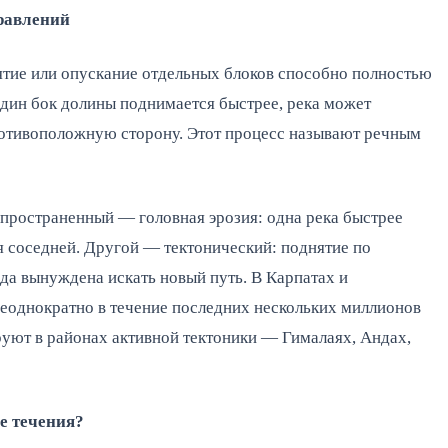
равлений
нятие или опускание отдельных блоков способно полностью
один бок долины поднимается быстрее, река может
противоположную сторону. Этот процесс называют речным
пространенный — головная эрозия: одна река быстрее
я соседней. Другой — тектонический: поднятие по
да вынуждена искать новый путь. В Карпатах и
еоднократно в течение последних нескольких миллионов
уют в районах активной тектоники — Гималаях, Андах,
е течения?