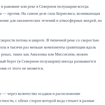
 в раковине или реке в Северном полушарии всегда
ом — против. На самом деле сила Кориолиса, возникающая
чение для океанических течений и атмосферных вихрей, но
корости потока и широте. В типичной реке со скоростью
 сила в тысячи раз меньше компоненты гравитации вдоль
х реках, таких как Амазонка или Миссисипи, можно
вый берег (в Северном полушарии) иногда размывается
ния от этого не меняется.
о — через количество осадков и расположение
тности, с обеих сторон которой вода стекает в разные