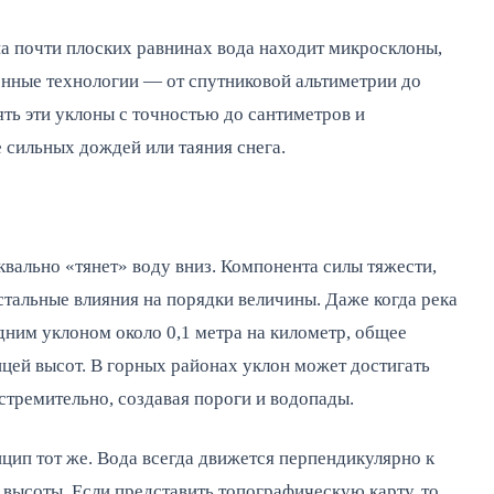
на почти плоских равнинах вода находит микросклоны,
нные технологии — от спутниковой альтиметрии до
ть эти уклоны с точностью до сантиметров и
е сильных дождей или таяния снега.
квально «тянет» воду вниз. Компонента силы тяжести,
стальные влияния на порядки величины. Даже когда река
едним уклоном около 0,1 метра на километр, общее
цей высот. В горных районах уклон может достигать
стремительно, создавая пороги и водопады.
нцип тот же. Вода всегда движется перпендикулярно к
высоты. Если представить топографическую карту, то