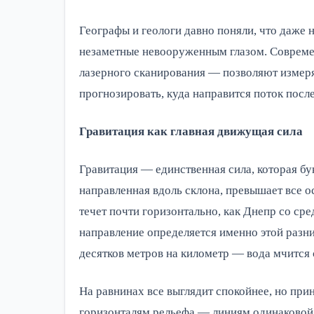
Географы и геологи давно поняли, что даже 
незаметные невооруженным глазом. Совреме
лазерного сканирования — позволяют измеря
прогнозировать, куда направится поток посл
Гравитация как главная движущая сила
Гравитация — единственная сила, которая бу
направленная вдоль склона, превышает все о
течет почти горизонтально, как Днепр со ср
направление определяется именно этой разни
десятков метров на километр — вода мчится 
На равнинах все выглядит спокойнее, но при
горизонталям рельефа — линиям одинаковой 