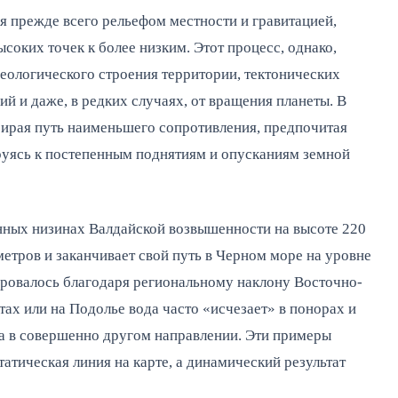
я прежде всего рельефом местности и гравитацией,
ысоких точек к более низким. Этот процесс, однако,
геологического строения территории, тектонических
й и даже, в редких случаях, от вращения планеты. В
ыбирая путь наименьшего сопротивления, предпочитая
руясь к постепенным поднятиям и опусканиям земной
нных низинах Валдайской возвышенности на высоте 220
метров и заканчивает свой путь в Черном море на уровне
ровалось благодаря региональному наклону Восточно-
тах или на Подолье вода часто «исчезает» в понорах и
а в совершенно другом направлении. Эти примеры
атическая линия на карте, а динамический результат