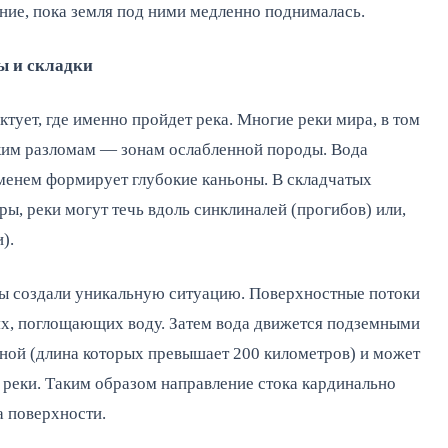
ние, пока земля под ними медленно поднималась.
ы и складки
тует, где именно пройдет река. Многие реки мира, в том
ским разломам — зонам ослабленной породы. Вода
еменем формирует глубокие каньоны. В складчатых
ры, реки могут течь вдоль синклиналей (прогибов) или,
).
ды создали уникальную ситуацию. Поверхностные потоки
ях, поглощающих воду. Затем вода движется подземными
ной (длина которых превышает 200 километров) и может
 реки. Таким образом направление стока кардинально
а поверхности.