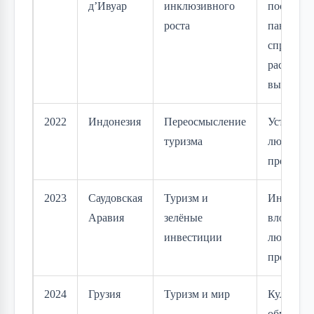
д’Ивуар
инклюзивного
последст
роста
пандемии
справедл
распреде
выгод
2022
Индонезия
Переосмысление
Устойчив
туризма
люди и п
превыше 
2023
Саудовская
Туризм и
Инновац
Аравия
зелёные
вложения
инвестиции
людей, п
процвета
2024
Грузия
Туризм и мир
Культур
обмен ка