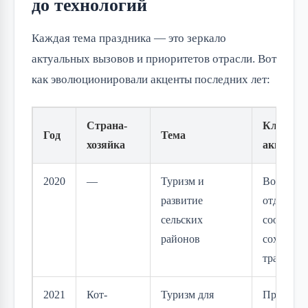
до технологий
Каждая тема праздника — это зеркало
актуальных вызовов и приоритетов отрасли. Вот
как эволюционировали акценты последних лет:
Страна-
Ключево
Год
Тема
хозяйка
акцент
2020
—
Туризм и
Возможно
развитие
отдалённ
сельских
сообщест
районов
сохранен
традиций
2021
Кот-
Туризм для
Преодол