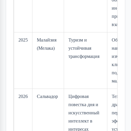
инструме
примирен
взаимоп
2025
Малайзия
Туризм и
Образова
(Мелака)
устойчивая
навыки, б
трансформация
изменен
климата 
поддержк
малого б
2026
Сальвадор
Цифровая
Технолог
повестка дня и
драйвер
искусственный
персонал
интеллект в
эффектив
интересах
устойчив