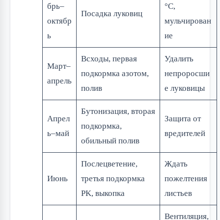
брь–
°C,
Посадка луковиц
октябр
мульчирован
ь
ие
Всходы, первая
Удалить
Март–
подкормка азотом,
непроросши
апрель
полив
е луковицы
Бутонизация, вторая
Апрел
Защита от
подкормка,
ь–май
вредителей
обильный полив
Послецветение,
Ждать
Июнь
третья подкормка
пожелтения
PK, выкопка
листьев
Вентиляция,