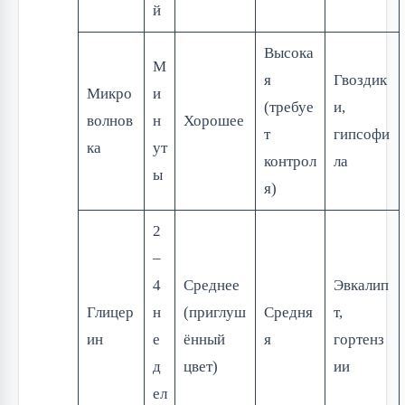
й
Высока
М
я
Гвоздик
Микро
и
(требуе
и,
волнов
н
Хорошее
т
гипсофи
ка
ут
контрол
ла
ы
я)
2
–
4
Среднее
Эвкалип
Глицер
н
(приглуш
Средня
т,
ин
е
ённый
я
гортенз
д
цвет)
ии
ел