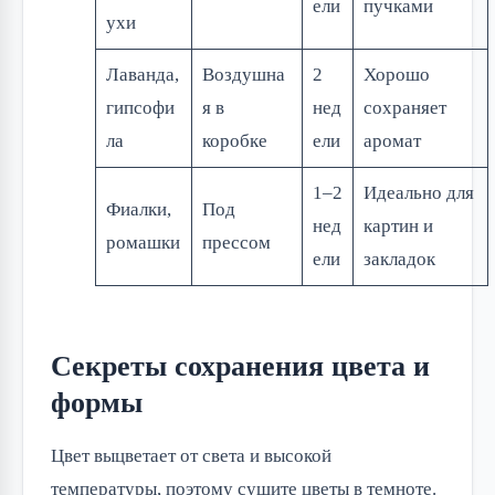
ели
пучками
ухи
Лаванда,
Воздушна
2
Хорошо
гипсофи
я в
нед
сохраняет
ла
коробке
ели
аромат
1–2
Идеально для
Фиалки,
Под
нед
картин и
ромашки
прессом
ели
закладок
Секреты сохранения цвета и
формы
Цвет выцветает от света и высокой
температуры, поэтому сушите цветы в темноте.