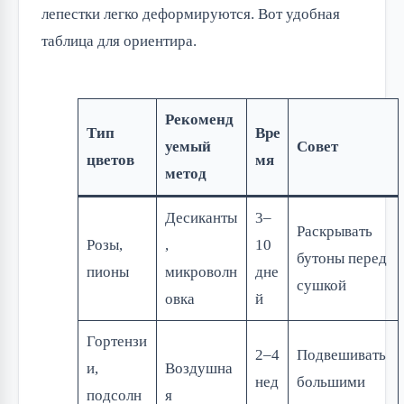
лепестки легко деформируются. Вот удобная
таблица для ориентира.
Рекоменд
Тип
Вре
уемый
Совет
цветов
мя
метод
Десиканты
3–
Раскрывать
Розы,
,
10
бутоны перед
пионы
микроволн
дне
сушкой
овка
й
Гортензи
2–4
Подвешивать
и,
Воздушна
нед
большими
подсолн
я