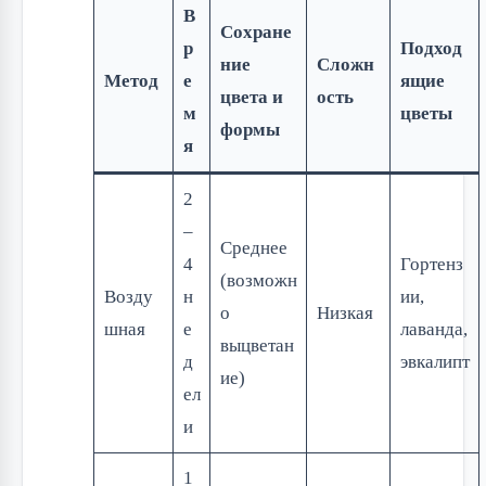
В
Сохране
р
Подход
ние
Сложн
Метод
е
ящие
цвета и
ость
м
цветы
формы
я
2
–
Среднее
4
Гортенз
(возможн
Возду
н
ии,
о
Низкая
шная
е
лаванда,
выцветан
д
эвкалипт
ие)
ел
и
1