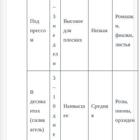
–
3
Ромашк
Под
Высокое
н
и,
прессо
для
Низкая
е
фиалки,
м
плоских
д
листья
ел
и
3
–
В
1
десика
Розы,
0
Наивысш
Средня
нтах
пионы,
д
ее
я
(силик
орхидеи
н
агель)
е