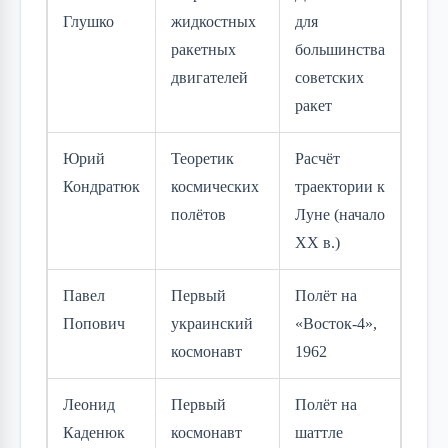
Глушко
жидкостных
для
ракетных
большинства
двигателей
советских
ракет
Юрий
Теоретик
Расчёт
Кондратюк
космических
траектории к
полётов
Луне (начало
XX в.)
Павел
Первый
Полёт на
Попович
украинский
«Восток-4»,
космонавт
1962
Леонид
Первый
Полёт на
Каденюк
космонавт
шаттле