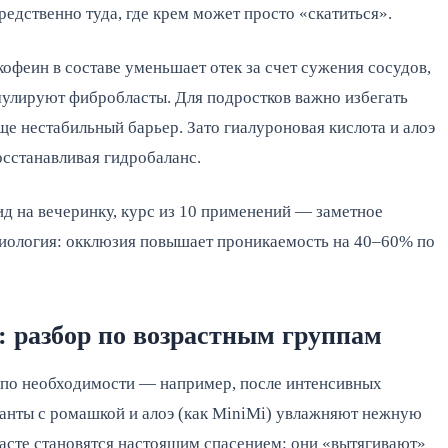
редственно туда, где крем может просто «скатиться».
офеин в составе уменьшает отек за счет сужения сосудов,
мулируют фибробласты. Для подростков важно избегать
е нестабильный барьер. Зато гиалуроновая кислота и алоэ
осстанавливая гидробаланс.
ид на вечеринку, курс из 10 применений — заметное
изиология: окклюзия повышает проникаемость на 40–60% по
: разбор по возрастным группам
о по необходимости — например, после интенсивных
ианты с ромашкой и алоэ (как MiniMi) увлажняют нежную
расте становятся настоящим спасением: они «вытягивают»