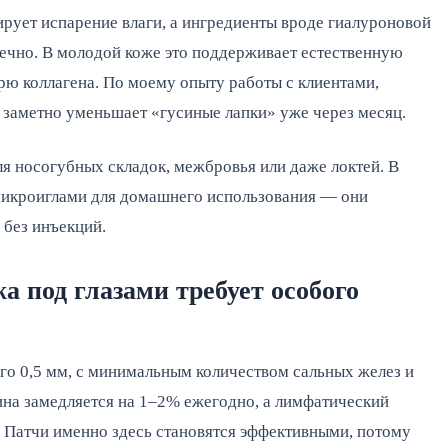
рует испарение влаги, а ингредиенты вроде гиалуроновой
чечно. В молодой коже это поддерживает естественную
рю коллагена. По моему опыту работы с клиентами,
 заметно уменьшает «гусиные лапки» уже через месяц.
ля носогубных складок, межбровья или даже локтей. В
микроиглами для домашнего использования — они
 без инъекций.
а под глазами требует особого
сего 0,5 мм, с минимальным количеством сальных желез и
тина замедляется на 1–2% ежегодно, а лимфатический
. Патчи именно здесь становятся эффективными, потому