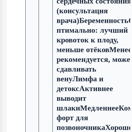
сердечных состояния
(консультация
врача)Беременность
птимально: лучший
кровоток к плоду,
меньше отёковМенее
рекомендуется, може
сдавливать
венуЛимфа и
детоксАктивнее
выводит
шлакиМедленнееКо
форт для
позвоночникаХорош