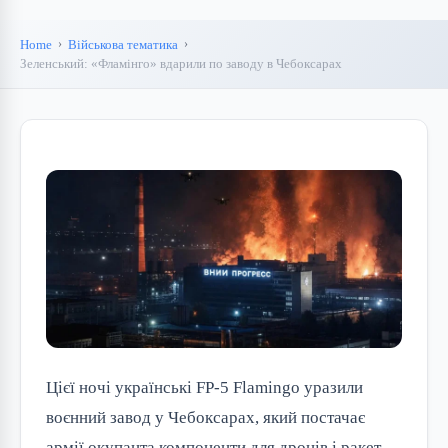
Home
Військова тематика
Зеленський: «Фламінго» вдарили по заводу в Чебоксарах
Цієї ночі українські FP-5 Flamingo уразили
воєнний завод у Чебоксарах, який постачає
армії окупанта компоненти для дронів і ракет.