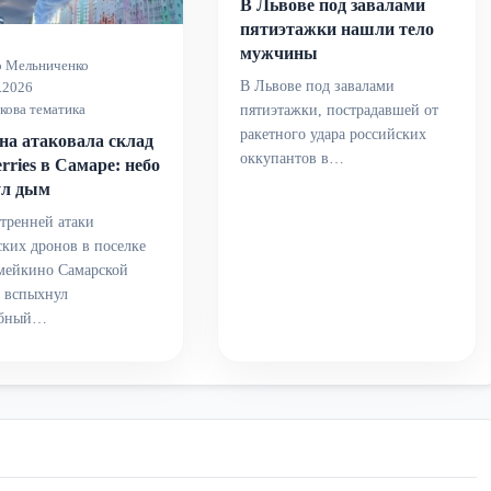
В Львове под завалами
пятиэтажки нашли тело
мужчины
о Мельниченко
В Львове под завалами
.2026
кова тематика
пятиэтажки, пострадавшей от
ракетного удара российских
на атаковала склад
оккупантов в…
rries в Самаре: небо
ул дым
тренней атаки
ких дронов в поселке
мейкино Самарской
и вспыхнул
абный…