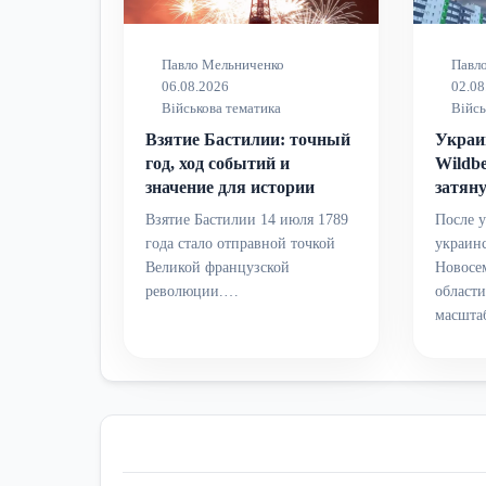
Павло Мельниченко
Павл
06.08.2026
02.08
Військова тематика
Війсь
Взятие Бастилии: точный
Украи
год, ход событий и
Wildbe
значение для истории
затян
Взятие Бастилии 14 июля 1789
После у
года стало отправной точкой
украинс
Великой французской
Новосе
революции.…
област
масшт