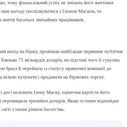
цю, тому фінансальний успіх не змінить його життєвих
 мав нагоду поспілкуватися з Ілоном Маском, то
а життя багатьох звичайних працівників.
ний вихід на біржу, провівши найбільше первинне публічне
лизько 75 мільярдів доларів, на підставі чого її сукупна
ом SpaceX перейшла із статусу приватної компанії до
на вільно купувати і продавати на біржових торгах.
ї досі належить Ілону Маску, оціночна вартість його
 і перевищила трильйон доларів. Якщо останнє відповідає
віті з таким рівнем багатства.