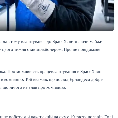
років тому влаштувався до SpaceX, не знаючи майже
жу цього тижня став мільйонером. Про це повідомляє
ика. Про можливість працевлаштування в SpaceX він
ту в компанію. Той вважав, що досвід Ернандеса добре
є, що нічого не знав про компанію.
ше роботу, а й пакет акцій на суму 10 тисяч доларів. Тоді