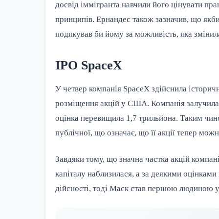
досвід іммігранта навчили його цінувати пра
принципів. Ернандес також зазначив, що якби
подякував би йому за можливість, яка змінил
IPO SpaceX
У четвер компанія SpaceX здійснила історич
розміщення акцій у США. Компанія залучила б
оцінка перевищила 1,7 трильйона. Таким чин
публічної, що означає, що її акції тепер мож
Завдяки тому, що значна частка акцій компані
капіталу наблизилася, а за деякими оцінками
дійсності, тоді Маск став першою людиною у с