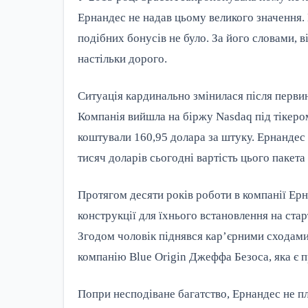
Ернандес не надав цьому великого значення.
подібних бонусів не було. За його словами, в
настільки дорого.
Ситуація кардинально змінилася після перви
Компанія вийшла на біржу Nasdaq під тікером
коштували 160,95 долара за штуку. Ернандес 
тисяч доларів сьогодні вартість цього пакет
Протягом десяти років роботи в компанії Ер
конструкції для їхнього встановлення на ста
Згодом чоловік піднявся кар’єрними сходами
компанію Blue Origin Джеффа Безоса, яка є
Попри несподіване багатство, Ернандес не пл