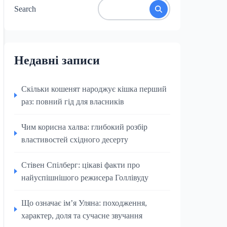
Search
Недавні записи
Скільки кошенят народжує кішка перший
раз: повний гід для власників
Чим корисна халва: глибокий розбір
властивостей східного десерту
Стівен Спілберг: цікаві факти про
найуспішнішого режисера Голлівуду
Що означає ім’я Уляна: походження,
характер, доля та сучасне звучання