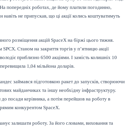
 На попередніх роботах, де йому платили погодинно,
ін навіть не припускав, що ці акції колись коштуватимуть
нного розміщення акцій SpaceX на біржі цього тижня.
 SPCX. Станом на закриття торгів у п’ятницю акції
володіє приблизно 6500 акціями. І замість колишніх 10
а перевищила 1,04 мільйона доларів.
нандес займався підготовкою ракет до запусків, створюючи
ртових майданчиках та іншу необхідну інфраструктуру.
 до посади керівника, а потім перейшов на роботу в
 прямим конкурентом SpaceX.
анує залишати роботу. За його словами, виховання та