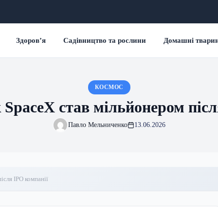
Здоров’я
Садівництво та рослини
Домашні твари
КОСМОС
SpaceX став мільйонером післ
Павло Мельниченко
13.06.2026
ісля IPO компанії