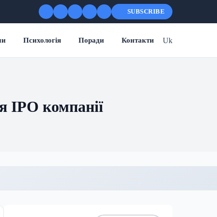
SUBSCRIBE
Uk
ни
Психологія
Поради
Контакти
я IPO компанії