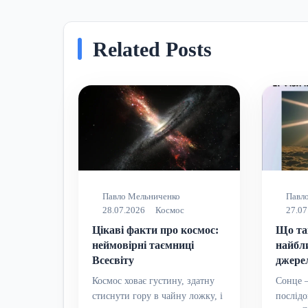
Related Posts
Павло Мельниченко
Павл
28.07.2026
Космос
27.07
Цікаві факти про космос:
Що та
неймовірні таємниці
найбл
Всесвіту
джере
Космос ховає густину, здатну
Сонце —
стиснути гору в чайну ложку, і
послідо