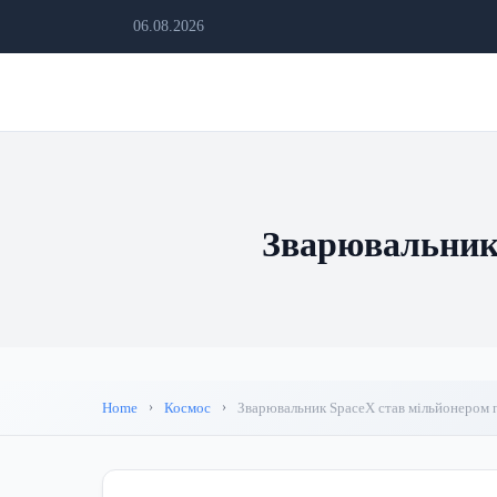
06.08.2026
Зварювальник 
Home
Космос
Зварювальник SpaceX став мільйонером п