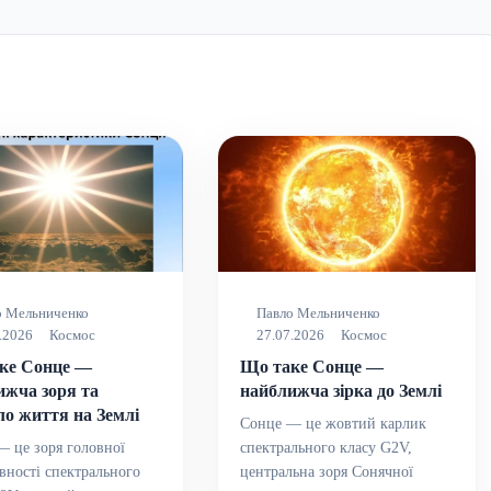
о Мельниченко
Павло Мельниченко
.2026
Космос
27.07.2026
Космос
ке Сонце —
Що таке Сонце —
ижча зоря та
найближча зірка до Землі
ло життя на Землі
Сонце — це жовтий карлик
 це зоря головної
спектрального класу G2V,
вності спектрального
центральна зоря Сонячної