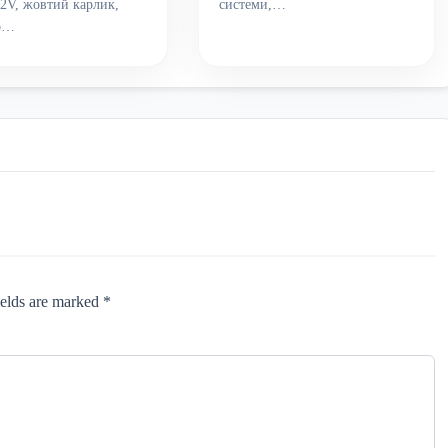
2V, жовтий карлик,
системи,…
о…
ields are marked *