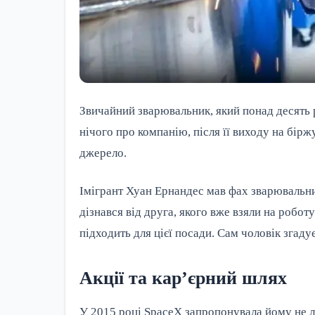
Звичайний зварювальник, який понад десять 
нічого про компанію, після її виходу на бір
джерело.
Імігрант Хуан Ернандес мав фах зварювальн
дізнався від друга, якого вже взяли на робо
підходить для цієї посади. Сам чоловік згаду
Акції та кар’єрний шлях
У 2015 році SpaceX запропонувала йому не ли