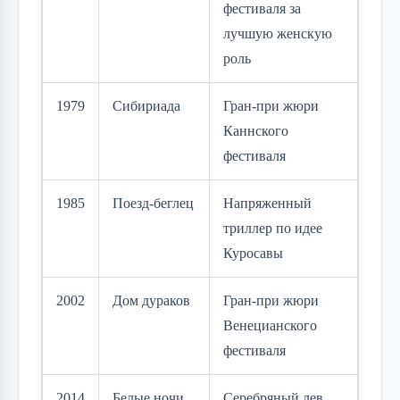
фестиваля за
лучшую женскую
роль
1979
Сибириада
Гран-при жюри
Каннского
фестиваля
1985
Поезд-беглец
Напряженный
триллер по идее
Куросавы
2002
Дом дураков
Гран-при жюри
Венецианского
фестиваля
2014
Белые ночи
Серебряный лев