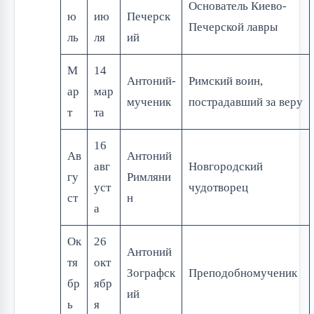
Основатель Киево-
ю
ию
Печерск
Печерской лавры
ль
ля
ий
М
14
Антоний-
Римский воин,
ар
мар
мученик
пострадавший за веру
т
та
16
Ав
Антоний
авг
Новгородский
гу
Римляни
уст
чудотворец
ст
н
а
Ок
26
Антоний
тя
окт
Зографск
Преподобномученик
бр
ябр
ий
ь
я