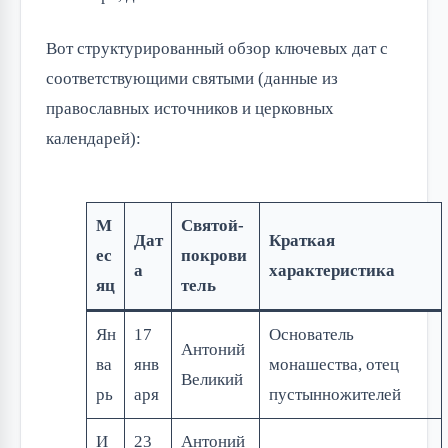
Вот структурированный обзор ключевых дат с
соответствующими святыми (данные из
православных источников и церковных
календарей):
М
Святой-
Дат
Краткая
ес
покрови
а
характеристика
яц
тель
Ян
17
Основатель
Антоний
ва
янв
монашества, отец
Великий
рь
аря
пустынножителей
И
23
Антоний