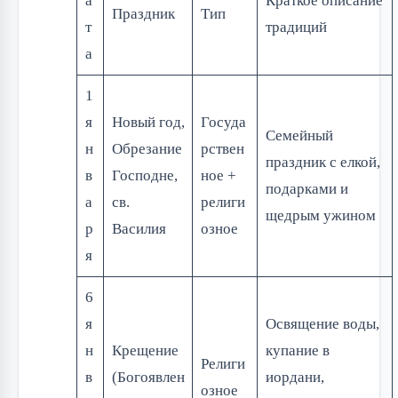
а
Краткое описание
Праздник
Тип
т
традиций
а
1
я
Новый год,
Госуда
Семейный
н
Обрезание
рствен
праздник с елкой,
в
Господне,
ное +
подарками и
а
св.
религи
щедрым ужином
р
Василия
озное
я
6
я
Освящение воды,
н
Крещение
купание в
Религи
в
(Богоявлен
иордани,
озное