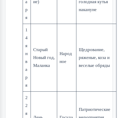
а
ие)
голодная кутья
р
накануне
я
1
4
я
Старый
Щедрование,
н
Народ
Новый год,
ряженые, коза и
в
ное
Маланка
веселые обряды
а
р
я
2
2
Патриотические
я
День
Госуда
мероприятия,