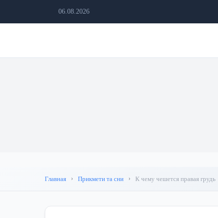
06.08.2026
Главная
Прикмети та сни
К чему чешется правая грудь