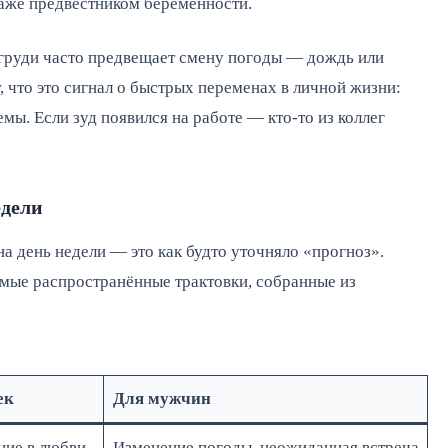
даже предвестником беременности.
 груди часто предвещает смену погоды — дождь или
 что это сигнал о быстрых переменах в личной жизни:
мы. Если зуд появился на работе — кто-то из коллег
едели
а день недели — это как будто уточняло «прогноз».
амые распространённые трактовки, собранные из
ек
Для мужчин
ние в любви
Изменение погоды, неожиданная встреча