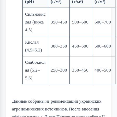
(pH)
(г/м²)
(г/м²)
(г/м²)
Сильнокис
лая (ниже
350–450
500–600
600–700
4,5)
Кислая
300–350
450–500
500–600
(4,5–5,2)
Слабокисл
ая (5,2–
250–300
350–450
400–500
5,6)
Данные собраны из рекомендаций украинских
агрономических источников. После внесения
эффект длится 4–7 лет. Повторно проверяйте pH