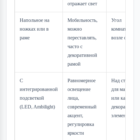
отражает свет
Напольное на
Мобильность,
Угол
ножках или в
можно
комнаты,
раме
переставлять,
возле окна
часто с
декоративной
рамой
С
Равномерное
Над столом
интегрированной
освещение
для макияжа
подсветкой
лица,
или как
(LED, Ambilight)
современный
декоративны
акцент,
элемент
регулировка
яркости