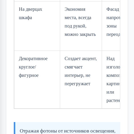
На дверцах
Экономия
Фасад шкафа
шкафа
места, всегда
напротив
под рукой,
зоны
можно закрыть
переодевани
Декоративное
Создает акцент,
Над
круглое/
смягчает
изголовьем, 
фигурное
интерьер, не
композиции 
перегружает
картинами
или
растениями
Отражая фотоны от источников освещения,