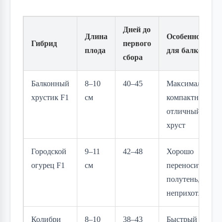
Дней до
Длина
Особенности
Гибрид
первого
плода
для балкона
сбора
Балконный
8–10
40–45
Максимально
хрустик F1
см
компактный,
отличный
хруст
Городской
9–11
42–48
Хорошо
огурец F1
см
переносит
полутень,
неприхотливый
Колибри
8–10
38–43
Быстрый старт,