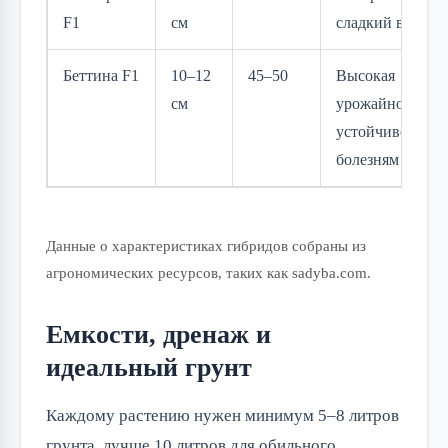
F1
см
сладкий вкус
Беттина F1
10–12
45–50
Высокая
см
урожайность,
устойчивость к
болезням
Данные о характеристиках гибридов собраны из
агрономических ресурсов, таких как sadyba.com.
Емкости, дренаж и
идеальный грунт
Каждому растению нужен минимум 5–8 литров
грунта, лучше 10 литров для обильного