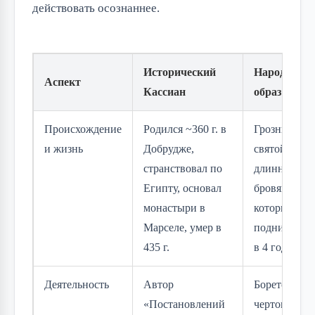
действовать осознаннее.
Исторический
Народный
Аспект
Кассиан
образ
Происхождение
Родился ~360 г. в
Грозный
и жизнь
Добрудже,
святой с
странствовал по
длинными
Египту, основал
бровями,
монастыри в
которые
Марселе, умер в
поднимает р
435 г.
в 4 года
Деятельность
Автор
Борется с
«Постановлений
чертом