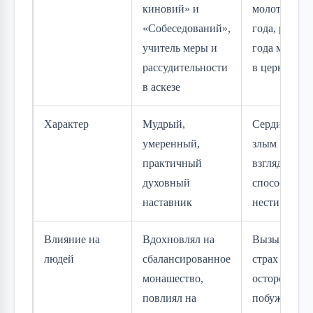
киновий» и
молотом 3
«Собеседований»,
года, раз в 4
учитель меры и
года молитс
рассудительности
в церкви
в аскезе
Характер
Мудрый,
Сердитый,
умеренный,
злым
практичный
взглядом
духовный
способен
наставник
нести беду
Влияние на
Вдохновлял на
Вызывает
людей
сбалансированное
страх и
монашество,
осторожност
повлиял на
побуждает к