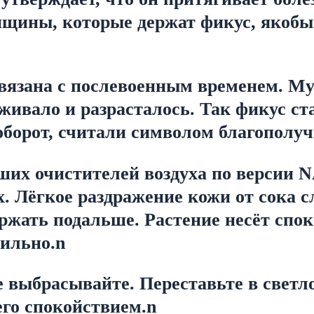
ины, которые держат фикус, якобы 
связана с послевоенным временем. М
ыживало и разрасталось. Так фикус ст
оборот, считали символом благополуч
ших очистителей воздуха по версии N
. Лёгкое раздражение кожи от сока сл
жать подальше. Растение несёт споко
вильно.n
 выбрасывайте. Переставьте в светло
его спокойствием.n