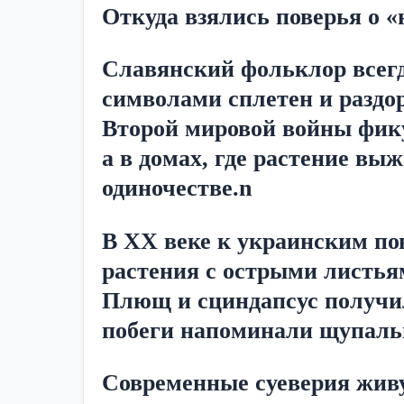
Откуда взялись поверья о 
Славянский фольклор всегд
символами сплетен и раздо
Второй мировой войны фику
а в домах, где растение вы
одиночестве.n
В XX веке к украинским по
растения с острыми листьям
Плющ и сциндапсус получил
побеги напоминали щупаль
Современные суеверия живут