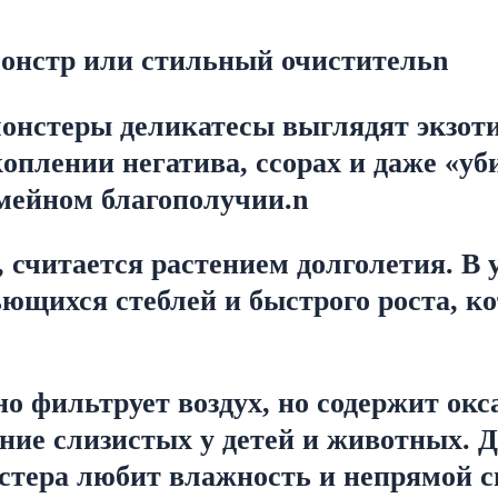
онстр или стильный очистительn
нстеры деликатесы выглядят экзотич
плении негатива, ссорах и даже «уби
мейном благополучии.n
, считается растением долголетия. В 
ьющихся стеблей и быстрого роста, к
о фильтрует воздух, но содержит окс
ие слизистых у детей и животных. Дл
стера любит влажность и непрямой с