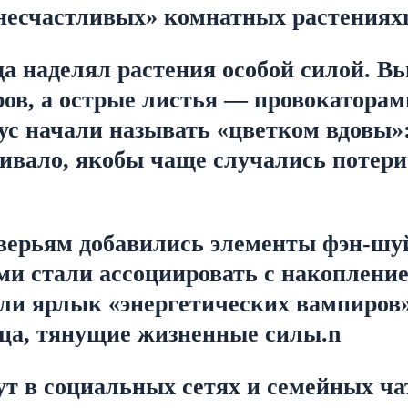
«несчастливых» комнатных растениях
а наделял растения особой силой. В
ров, а острые листья — провокаторам
с начали называть «цветком вдовы»:
живало, якобы чаще случались потери.
верьям добавились элементы фэн-шуй
и стали ассоциировать с накопление
и ярлык «энергетических вампиров»,
ца, тянущие жизненные силы.n
 в социальных сетях и семейных чата