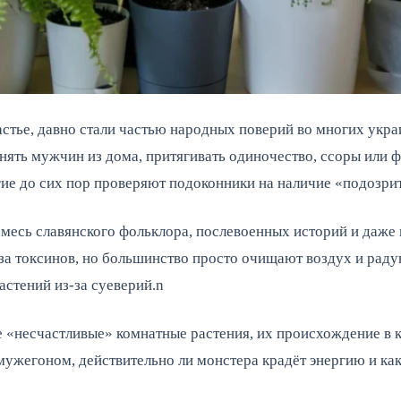
стье, давно стали частью народных поверий во многих укра
нять мужчин из дома, притягивать одиночество, ссоры или ф
гие до сих пор проверяют подоконники на наличие «подозри
месь славянского фольклора, послевоенных историй и даже 
а токсинов, но большинство просто очищают воздух и радуют 
астений из-за суеверий.n
 «несчастливые» комнатные растения, их происхождение в к
ужегоном, действительно ли монстера крадёт энергию и как