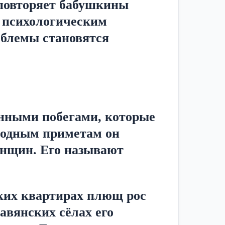
повторяет бабушкины 
 психологическим 
блемы становятся 
ными побегами, которые 
родным приметам он 
нщин. Его называют 
ких квартирах плющ рос 
вянских сёлах его 