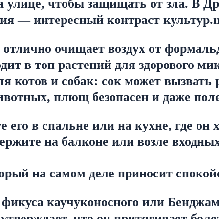
 улице, чтобы защищать от зла. В Д
ия — интересный контраст культур.
 отлично очищает воздух от формальде
ит в топ растений для здорового ми
я котов и собак: сок может вызвать 
ивотных, плющ безопасен и даже поле
 его в спальне или на кухне, где он х
ржите на балконе или возле входных 
орый на самом деле приносит спокой
фикуса каучуконосного или Бенджам
утверждает, что он притягивает болез