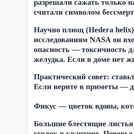
разрешали сажать только на
считали символом бессмерт
Научно плющ (Hedera helix)
исследованиям NASA он вход
опасность — токсичность дл
желудка. Если в доме нет ж
Практический совет: ставьте
Если верите в приметы — де
Фикус — цветок вдовы, кот
Большие блестящие листья 
уголок в квартире. Поверье 