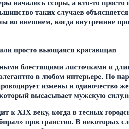
ры начались ссоры, а кто-то просто 
льшинство таких случаев объясняется
 во внешнем, когда внутренние про
ли просто вьющаяся красавицаn
ыми блестящими листочками и длин
элегантно в любом интерьере. По на
провоцирует измены и одиночество же
 который высасывает мужскую силу.n
т к XIX веку, когда в тесных городс
ирал» пространство. В некоторых сла