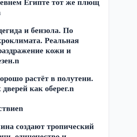
ревнем Египте тот же плющ 
n
гида и бензола. По 
кроклимата. Реальная 
раздражение кожи и 
зен.n
орошо растёт в полутени. 
дверей как оберег.n
ствиеn
ина создают тропический 
ни, одиночество и 