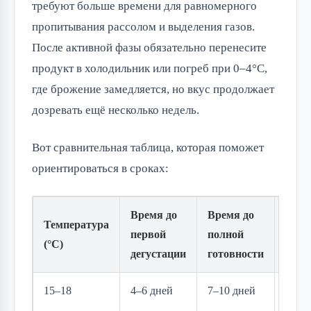
требуют больше времени для равномерного 
пропитывания рассолом и выделения газов. 
После активной фазы обязательно перенесите 
продукт в холодильник или погреб при 0–4°C, 
где брожение замедляется, но вкус продолжает 
дозревать ещё несколько недель.
Вот сравнительная таблица, которая поможет 
ориентироваться в сроках:
Время до
Время до
Температура
первой
полной
Особ
(°C)
дегустации
готовности
15–18
4–6 дней
7–10 дней
Боле
медл