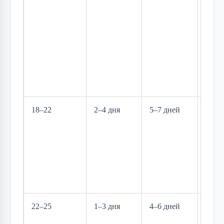
брож
лучш
хруст
мень
риск
пере
18–22
2–4 дня
5–7 дней
Опти
бала
скоро
качес
клас
вари
22–25
1–3 дня
4–6 дней
Быстр
нуже