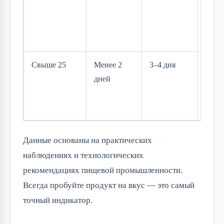
тщат
конт
газов
Свыше 25
Менее 2
3–4 дня
Риск
дней
пере
и ра
ткан
Данные основаны на практических 
наблюдениях и технологических 
рекомендациях пищевой промышленности. 
Всегда пробуйте продукт на вкус — это самый 
точный индикатор.