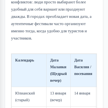
конфликтов: люди просто выбирают более
удобный для себя вариант или празднуют
дважды. В городах преобладает новая дата, а
аутентичные фестивали часто организуют
именно тогда, когда удобно для туристов и
участников.
Календарь
Дата
Дата
Кто
Маланки
Василия /
при
(Щедрый
посевания
вечер)
Юлианский
13 января
14 января
Отде
(старый)
(вечер)
трад