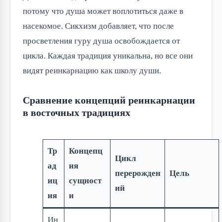
потому что душа может воплотиться даже в
насекомое. Сикхизм добавляет, что после
просветления гуру душа освобождается от
цикла. Каждая традиция уникальна, но все они
видят реинкарнацию как школу души.
Сравнение концепций реинкарнации
в восточных традициях
Тр
Концепц
Цикл
ад
ия
перерожден
Цель
иц
сущност
ий
ия
и
Ин