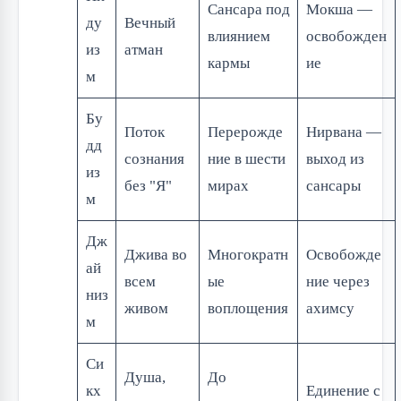
Сансара под
Мокша —
ду
Вечный
влиянием
освобожден
из
атман
кармы
ие
м
Бу
Поток
Перерожде
Нирвана —
дд
сознания
ние в шести
выход из
из
без "Я"
мирах
сансары
м
Дж
Джива во
Многократн
Освобожде
ай
всем
ые
ние через
низ
живом
воплощения
ахимсу
м
Си
Душа,
До
кх
Единение с