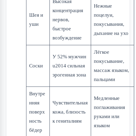
Высокая
Нежные
концентрация
Шея и
поцелуи,
нервов,
уши
покусывания,
быстрое
дыхание на ухо
возбуждение
Лёгкое
У 52% мужчин
покусывание,
Соски
u2014 сильная
массаж языком,
эрогенная зона
пальцами
Внутре
Медленные
нняя
Чувствительная
поглаживания
поверх
кожа, близость
руками или
ность
к гениталиям
языком
бёдер