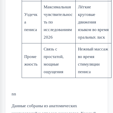
Максимальная
Лёгкие
Уздечк
чувствительнос
круговые
а
ть по
движения
пениса
исследованиям
языком во время
2026
оральных ласк
Связь с
Нежный массаж
Проме
простатой,
во время
жность
мощные
стимуляции
ощущения
пениса
nn
Данные собраны из анатомических