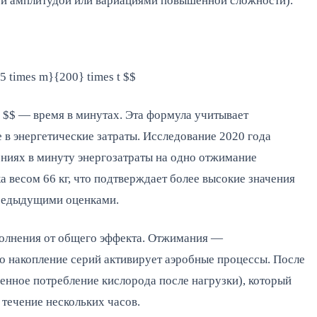
ой амплитудой или вариациями повышенной сложности).
5 times m}{200} times t $$
t $$ — время в минутах. Эта формула учитывает 
 в энергетические затраты. Исследование 2020 года 
рениях в минуту энергозатраты на одно отжимание 
а весом 66 кг, что подтверждает более высокие значения 
предыдущими оценками.
олнения от общего эффекта. Отжимания — 
 накопление серий активирует аэробные процессы. После 
нное потребление кислорода после нагрузки), который 
течение нескольких часов.