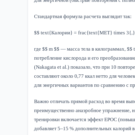
для энергичной (быстрые повторения с полн
Стандартная формула расчета выглядит так:
$$ text{Калории} = frac{text{MET} times 3{,}
где $$ m $$ — масса тела в килограммах, $$ 
потребление кислорода и его преобразование
(Nakagata et al.) показало, что при 10 повто
составляют около 0,77 ккал нетто для человек
для энергичных вариантов по сравнению с 
Важно отличать прямой расход во время вып
преимущественно анаэробное упражнение, но
тренировки включается эффект EPOC (повыше
добавляет 5–15 % дополнительных калорий в 