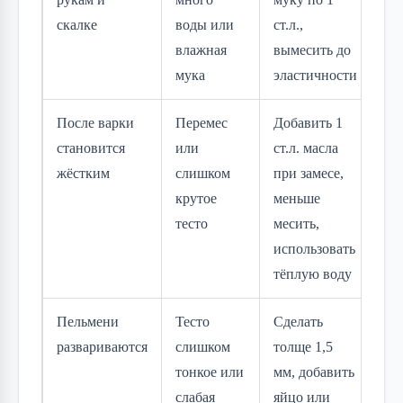
скалке
воды или
ст.л.,
влажная
вымесить до
мука
эластичности
После варки
Перемес
Добавить 1
становится
или
ст.л. масла
жёстким
слишком
при замесе,
крутое
меньше
тесто
месить,
использовать
тёплую воду
Пельмени
Тесто
Сделать
развариваются
слишком
толще 1,5
тонкое или
мм, добавить
слабая
яйцо или