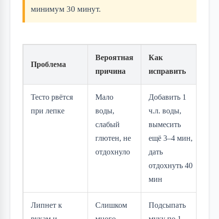
минимум 30 минут.
Вероятная
Как
Проблема
причина
исправить
Тесто рвётся
Мало
Добавить 1
при лепке
воды,
ч.л. воды,
слабый
вымесить
глютен, не
ещё 3–4 мин,
отдохнуло
дать
отдохнуть 40
мин
Липнет к
Слишком
Подсыпать
рукам и
много
муку по 1