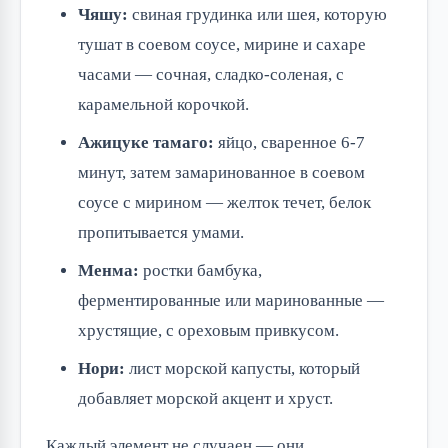
Чяшу:
свиная грудинка или шея, которую
тушат в соевом соусе, мирине и сахаре
часами — сочная, сладко-соленая, с
карамельной корочкой.
Ажицуке тамаго:
яйцо, сваренное 6-7
минут, затем замаринованное в соевом
соусе с мирином — желток течет, белок
пропитывается умами.
Менма:
ростки бамбука,
ферментированные или маринованные —
хрустящие, с ореховым привкусом.
Нори:
лист морской капусты, который
добавляет морской акцент и хруст.
Каждый элемент не случаен — они