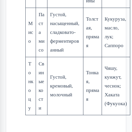
ины
Па
Густой,
Толст
Кукуруза,
М
ст
насыщенный,
ая,
масло,
ис
а
сладковато-
пряма
лук;
о
ми
ферментиров
я
Саппоро
со
анный
Т
Св
Чяшу,
о
ин
Тонка
Густой,
кунжут,
нк
ые
я,
кремовый,
чеснок;
о
ко
пряма
молочный
Хаката
ц
ст
я
(Фукуока)
у
и