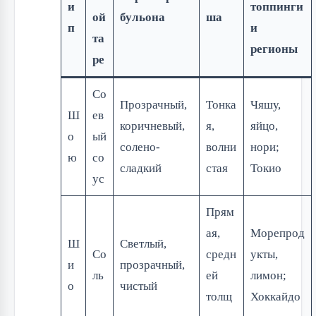
и
топпинги
ой
бульона
ша
п
и
та
регионы
ре
Со
Прозрачный,
Тонка
Чяшу,
Ш
ев
коричневый,
я,
яйцо,
о
ый
солено-
волни
нори;
ю
со
сладкий
стая
Токио
ус
Прям
ая,
Морепрод
Ш
Светлый,
Со
средн
укты,
и
прозрачный,
ль
ей
лимон;
о
чистый
толщ
Хоккайдо