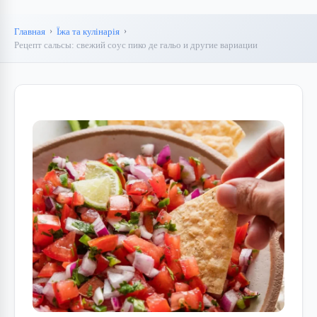
Главная
Їжа та кулінарія
Рецепт сальсы: свежий соус пико де гальо и другие вариации