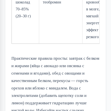
шоколад
теобромин
кровообращен
70–85%
в мозге, дает
(20–30 г)
мягкий
энергетическ
эффект без
резкого паден
Практические правила просты: завтрак с белком
и жирами (яйца с авокадо или овсянка с
семенами и ягодами), обед с овощами и
качественным белком, перекусы — горсть
орехов или яблоко с миндалем. Вода с
электролитами (добавить щепотку соли и
лимон) поддерживает гидратацию лучше
чистой воды. Избегайте частых сладких