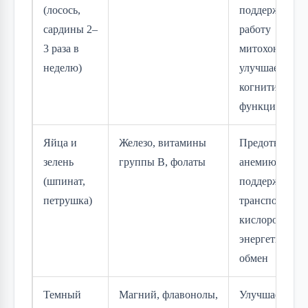
(лосось,
поддерживает
сардины 2–
работу
3 раза в
митохондрий,
неделю)
улучшает
когнитивные
функции
Яйца и
Железо, витамины
Предотвращае
зелень
группы B, фолаты
анемию,
(шпинат,
поддерживает
петрушка)
транспорт
кислорода и
энергетическ
обмен
Темный
Магний, флавонолы,
Улучшает