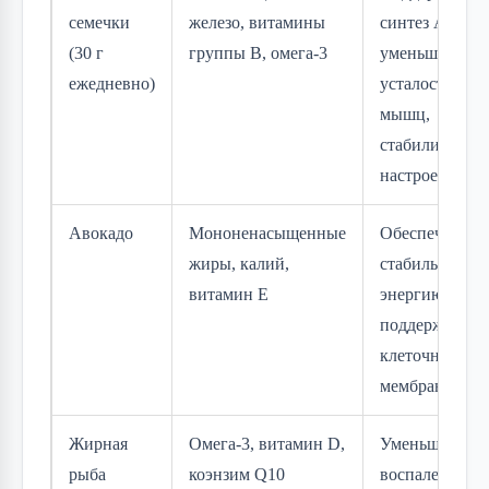
семечки
железо, витамины
синтез АТФ,
(30 г
группы B, омега-3
уменьшает
ежедневно)
усталость
мышц,
стабилизирует
настроение
Авокадо
Мононенасыщенные
Обеспечивает
жиры, калий,
стабильную
витамин E
энергию,
поддерживает
клеточные
мембраны
Жирная
Омега-3, витамин D,
Уменьшает
рыба
коэнзим Q10
воспаление,