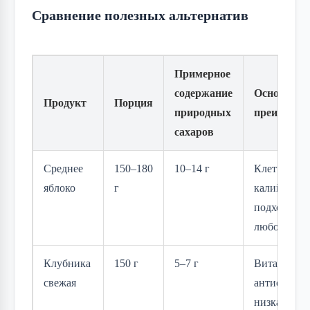
Сравнение полезных альтернатив
Примерное
содержание
Основные
Продукт
Порция
природных
преимущес
сахаров
Среднее
150–180
10–14 г
Клетчатка,
яблоко
г
калий, пект
подходит в
любое врем
Клубника
150 г
5–7 г
Витамин C,
свежая
антиоксида
низкая