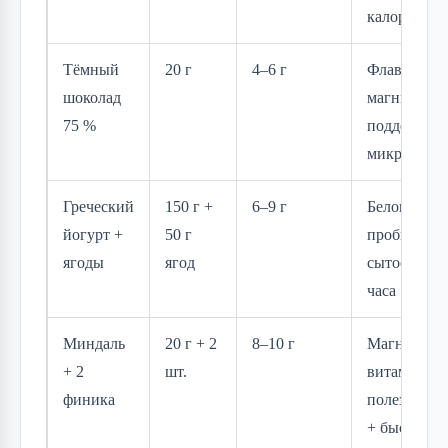
калорийнос
Тёмный
20 г
4–6 г
Флаванолы
шоколад
магний,
75 %
поддержка
микробиом
Греческий
150 г +
6–9 г
Белок 12–15
йогурт +
50 г
пробиотики
ягоды
ягод
сытость на 
часа
Миндаль
20 г + 2
8–10 г
Магний,
+ 2
шт.
витамин E,
финика
полезные 
+ быстрая