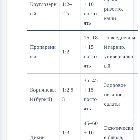
Круглозерн
1:2–
+ 10
ризотто,
ый
2,5
посто
каши
ять
15–18
Повседневны
Пропаренн
+ 15
й гарнир,
1:2
ый
посто
универсальн
ять
ый
35–45
Здоровое
Коричневы
1:2,5–
+ 15
питание,
й (бурый)
3
посто
салаты
ять
45–60
Экзотически
1:3–
+ 10
Дикий
е блюда,