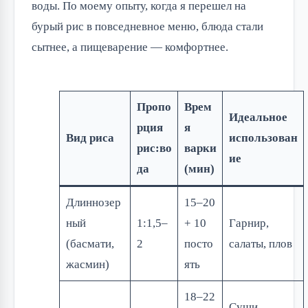
воды. По моему опыту, когда я перешел на
бурый рис в повседневное меню, блюда стали
сытнее, а пищеварение — комфортнее.
Пропо
Врем
Идеальное
рция
я
Вид риса
использован
рис:во
варки
ие
да
(мин)
Длиннозер
15–20
ный
1:1,5–
+ 10
Гарнир,
(басмати,
2
посто
салаты, плов
жасмин)
ять
18–22
Суши,