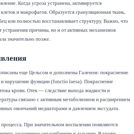
вление. Когда угроза устранена, активируется
клеток и макрофагов. Образуется грануляционная ткань,
ец или полностью восстанавливает структуру. Важно, что
т устранения причины, но и от активных механизмов
ала значительно позже.
явления
 описаны еще Цельсом и дополнены Галеном: покраснение
or) и нарушение функции (functio laesa). Покраснение
итока крови. Отек — следствие выхода жидкости и
пературы связано с активным метаболизмом и расширением
рвных окончаний медиаторами и давлением экссудата.
 процесса. При значительном воспалении появляются
ппетита, учащенное сердцебиение и дыхание. В крови