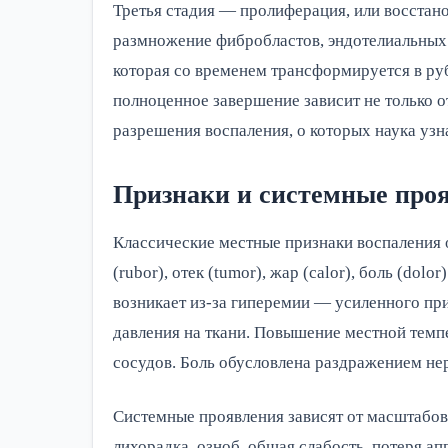
Третья стадия — пролиферация, или восстано
размножение фибробластов, эндотелиальных 
которая со временем трансформируется в руб
полноценное завершение зависит не только о
разрешения воспаления, о которых наука узн
Признаки и системные про
Классические местные признаки воспаления
(rubor), отек (tumor), жар (calor), боль (dol
возникает из-за гиперемии — усиленного пр
давления на ткани. Повышение местной тем
сосудов. Боль обусловлена раздражением не
Системные проявления зависят от масштабов
лихорадка, озноб, общая слабость, потеря а