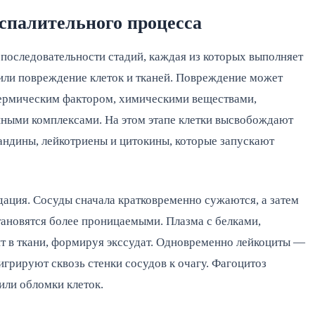
оспалительного процесса
 последовательности стадий, каждая из которых выполняет
или повреждение клеток и тканей. Повреждение может
термическим фактором, химическими веществами,
ыми комплексами. На этом этапе клетки высвобождают
андины, лейкотриены и цитокины, которые запускают
дация. Сосуды сначала кратковременно сужаются, а затем
тановятся более проницаемыми. Плазма с белками,
т в ткани, формируя экссудат. Одновременно лейкоциты —
грируют сквозь стенки сосудов к очагу. Фагоцитоз
или обломки клеток.